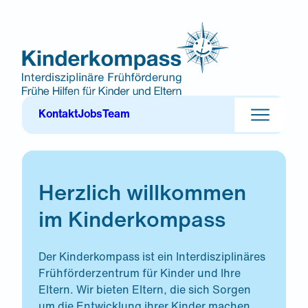
Zum
Inhalt
springen
Kinderkompass-Team: wir über uns
Jobs & Karriere
Kontakt
Jobs
Team
Kontakt
Herzlich willkommen
Impressum
Datenschutzerklärung
Cookie-Einstellungen
im Kinderkompass
Der Kinderkompass ist ein Interdisziplinäres
Frühförderzentrum für Kinder und Ihre
Eltern. Wir bieten Eltern, die sich Sorgen
um die Entwicklung ihrer Kinder machen,