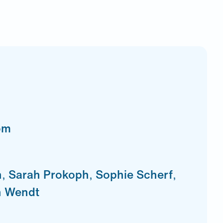
om
n
,
Sarah Prokoph
,
Sophie Scherf
,
n Wendt