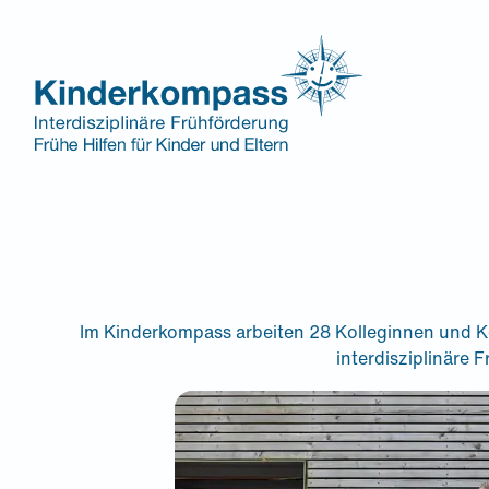
Zum
Inhalt
springen
Kinderkompass-Team: wir über
Jobs & Karriere
Impressum
Datenschutzerklärung
Cookie-Einstellunge
Im Kinderkompass arbeiten 28 Kolleginnen und K
interdisziplinäre