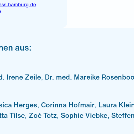
ass-hamburg.de
0
men aus:
. Irene Zeile
,
Dr. med. Mareike Rosenbo
sica Herges
,
Corinna Hofmair
,
Laura Klei
ta Tilse
,
Zoé Totz
,
Sophie Viebke
,
Steffe