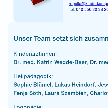
rogalla@kinderkomp
Tel.
040 556 20 38 2
Unser Team setzt sich zusam
Kinderärztinnen:
Dr. med. Katrin Wedde-Beer
,
Dr. med
Heilpädagogik:
Sophie Blümel
,
Lukas Heindorf
,
Jes
Fenja Söth
,
Laura Szambien
,
Charlot
Logopädie: