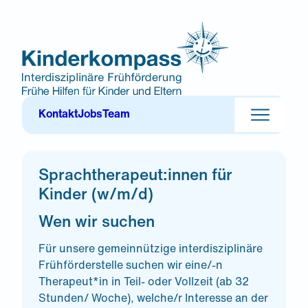
Zum
Inhalt
springen
Kinderkompass-Team: wir über uns
Jobs & Karriere
Kontakt
Jobs
Team
Kontakt
Sprachtherapeut:innen für
Impressum
Datenschutzerklärung
Kinder (w/m/d)
Cookie-Einstellungen
Wen wir suchen
Für unsere gemeinnützige interdisziplinäre
Frühförderstelle suchen wir eine/-n
Therapeut*in in Teil- oder Vollzeit (ab 32
Stunden/ Woche), welche/r Interesse an der